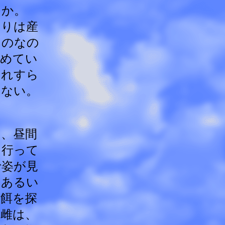
うか。
もりは産
ものなの
暖めてい
それすら
らない。
、昼間
に行って
で姿が見
、あるい
餌を探
雌は、