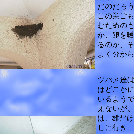
だのだろ
この巣ご
むための
か、卵を
るのか、
よく分か
ツバメ達は
はどこか
いるよう
えないが
は、雄だけ
しに行き、