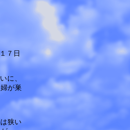
１７日
いに、
夫婦が巣
。
ては狭い