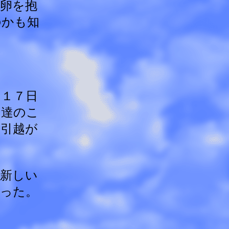
卵を抱
のかも知
１７日
メ達のこ
引越が
新しい
った。