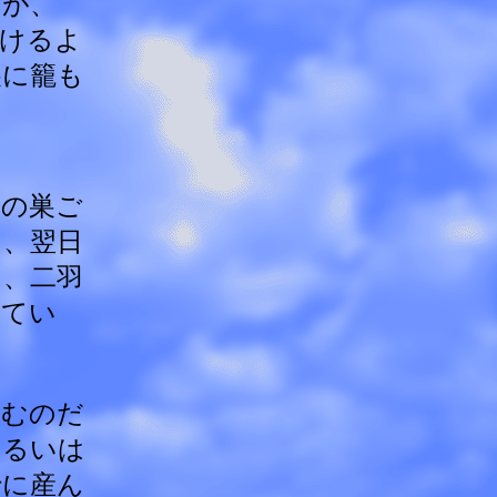
るが、
けるよ
巣に籠も
。
初の巣ご
り、翌日
ま、二羽
ってい
産むのだ
あるいは
でに産ん