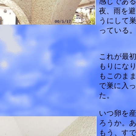
感じであ
夜、雨を避
うにして
っている
これが最
もりにな
もこのま
で巣に入
た。
いつ卵を
ろうか。
もう、す