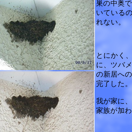
巣の中奥で
いている
れない。
とにかく、
に、ツバ
の新居への
完了した。
我が家に、
家族が加わ