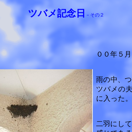
ツバメ記念日
－その２
００年５月
雨の中、つ
ツバメの
に入った
二羽にし