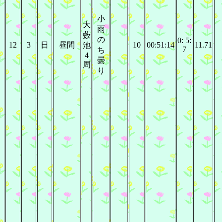
小
大
雨
藪
の
0: 5:
12
3
日
昼間
10
00:51:14
11.71
池
7
ち
4
曇
周
り