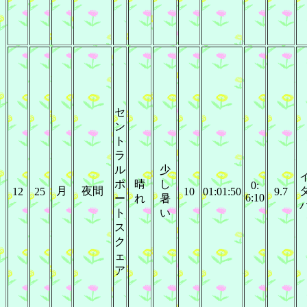
セ
ン
ト
ラ
ル
少
ポ
晴
し
0:
月
夜間
12
25
10
01:01:50
9.7
6:10
ー
れ
暑
ト
い
ス
ク
ェ
ア