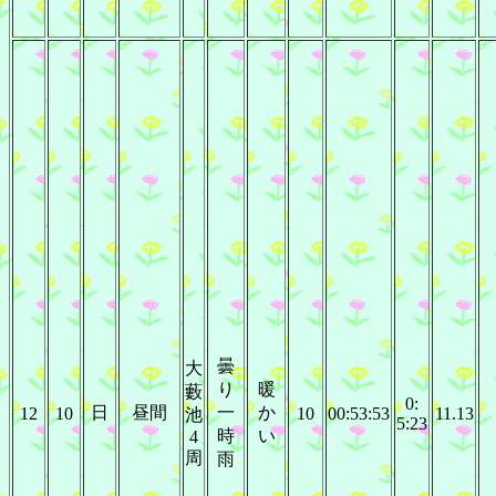
曇
大
り
暖
藪
0:
日
昼間
一
か
12
10
10
00:53:53
11.13
池
5:23
時
い
4
周
雨