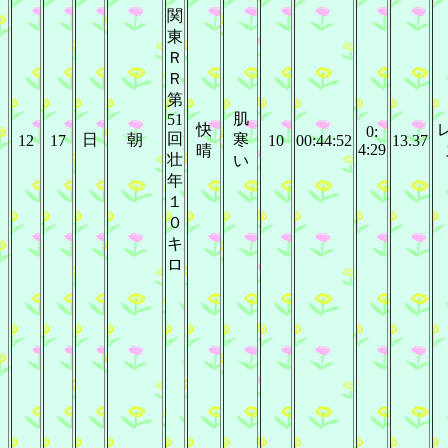
関
東
Ｒ
Ｒ
第
肌
51
快
0:
回
日
朝
寒
12
17
10
00:44:52
13.37
4:29
晴
壮
い
年
１
０
キ
ロ