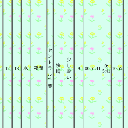
セ
ン
少
ト
快
し
0:
水
夜間
ラ
12
13
9
00:51:11
10.55
5:41
晴
暑
ル
い
千
葉