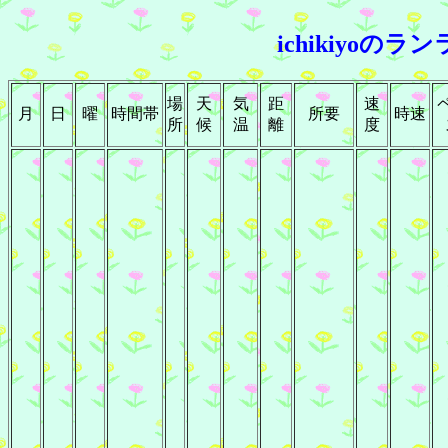
ichikiyoのラ
場
天
気
距
速
月
日
曜
時間帯
所要
時速
所
候
温
離
度