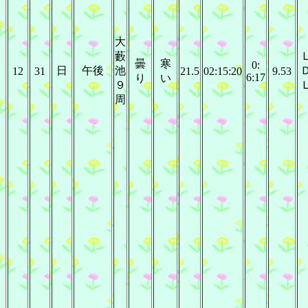
大
藪
曇
寒
0:
日
午後
池
12
31
21.5
02:15:20
9.53
6:17
り
い
９
周